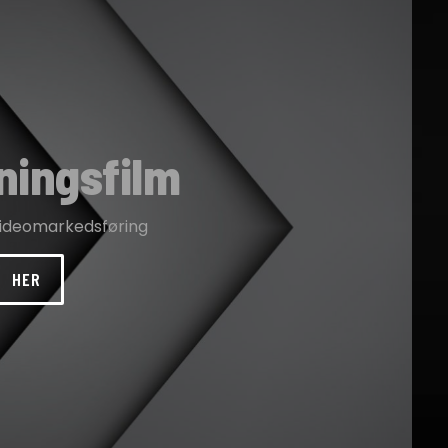
ningsfilm
videomarkedsføring
HER